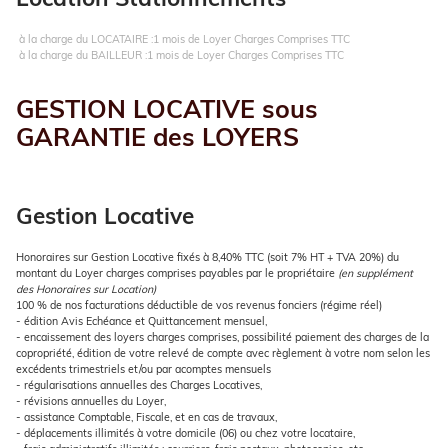
Location Stationnements
à la charge du LOCATAIRE :1 mois de Loyer Charges Comprises TTC
à la charge du BAILLEUR :1 mois de Loyer Charges Comprises TTC
GESTION LOCATIVE sous
GARANTIE des LOYERS
Gestion Locative
Honoraires sur Gestion Locative fixés à
8,40%
TTC (soit 7% HT + TVA 20%) du
montant du Loyer charges comprises payables par le propriétaire
(en supplément
des Honoraires sur Location)
100 % de nos facturations déductible de vos revenus fonciers (régime réel)
- édition Avis Echéance et Quittancement mensuel,
- encaissement des loyers charges comprises, possibilité paiement des charges de la
copropriété, édition de votre relevé de compte avec règlement à votre nom selon les
excédents trimestriels et/ou par acomptes mensuels
- régularisations annuelles des Charges Locatives,
- révisions annuelles du Loyer,
- assistance Comptable, Fiscale, et en cas de travaux,
- déplacements illimités à votre domicile (06) ou chez votre locataire,