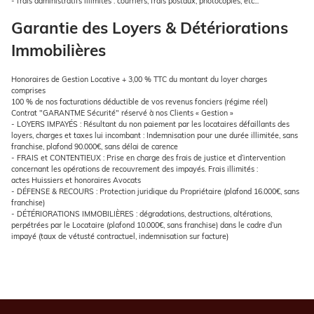
- frais administratifs illimités : courriers, frais postaux, photocopies, etc...
Garantie des Loyers & Détériorations
Immobilières
Honoraires de Gestion Locative
+ 3,00 % TTC
du montant du loyer charges
comprises
100 % de nos facturations déductible de vos revenus fonciers (régime réel)
Contrat "GARANTME Sécurité" réservé à nos Clients « Gestion »
- LOYERS IMPAYÉS :
Résultant du non paiement par les locataires défaillants des
loyers, charges et taxes lui incombant : Indemnisation
pour une durée illimitée, sans
franchise, plafond 90.000€, sans délai de carence
- FRAIS et CONTENTIEUX :
Prise en charge des frais de justice et d’intervention
concernant les opérations de recouvrement des impayés. Frais illimités
:
actes Huissiers
et honoraires Avocats
- DÉFENSE & RECOURS :
Protection juridique
du Propriétaire (plafond 16.000€, sans
franchise)
- DÉTÉRIORATIONS IMMOBILIÈRES
: dégradations, destructions, altérations,
perpétrées par le Locataire (plafond 10.000€, sans franchise) dans le cadre d’un
impayé (taux de vétusté contractuel, indemnisation sur facture)