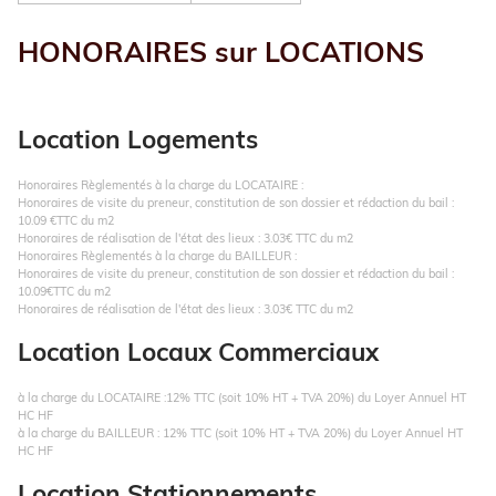
HONORAIRES sur LOCATIONS
Location Logements
Honoraires Règlementés à la charge du LOCATAIRE :
Honoraires de visite du preneur, constitution de son dossier et rédaction du bail :
10.09 €TTC du m2
Honoraires de réalisation de l'état des lieux : 3.03€ TTC du m2
Honoraires Règlementés à la charge du BAILLEUR :
Honoraires de visite du preneur, constitution de son dossier et rédaction du bail :
10.09€TTC du m2
Honoraires de réalisation de l'état des lieux : 3.03€ TTC du m2
Location Locaux Commerciaux
à la charge du LOCATAIRE :12% TTC (soit 10% HT + TVA 20%) du Loyer Annuel HT
HC HF
à la charge du BAILLEUR : 12% TTC (soit 10% HT + TVA 20%)
du Loyer Annuel HT
HC HF