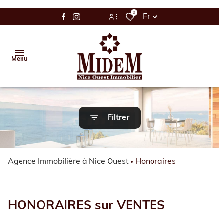
0
Fr
Espace Bailleur / Locataire
Menu
Espace Propriétaire
Accueil
Filtrer
Vente
Location
Agence Immobilière à Nice Ouest
Honoraires
Gestion
Estimation
HONORAIRES sur VENTES
Alerte