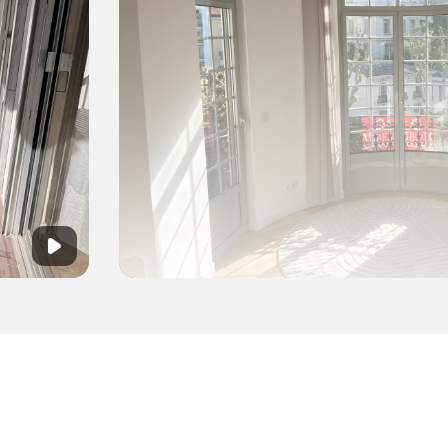
1
37
chambre(s)
m²