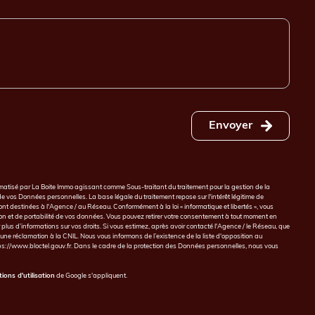
Envoyer
formatisé par La Boite Immo agissant comme Sous-traitant du traitement pour la gestion de la
 vos Données personnelles. La base légale du traitement repose sur l'intérêt légitime de
 destinées à l'Agence / au Réseau. Conformément à la loi « informatique et libertés », vous
ation et de portabilité de vos données. Vous pouvez retirer votre consentement à tout moment en
plus d’informations sur vos droits. Si vous estimez, après avoir contacté l'Agence / le Réseau, que
 une réclamation à la CNIL. Nous vous informons de l’existence de la liste d'opposition au
ps://www.bloctel.gouv.fr
. Dans le cadre de la protection des Données personnelles, nous vous
ions d'utilisation
de Google s'appliquent.