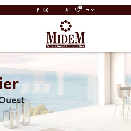
0
Fr
Espace Bailleur / Locataire
Espace Propriétaire
ier
 Ouest