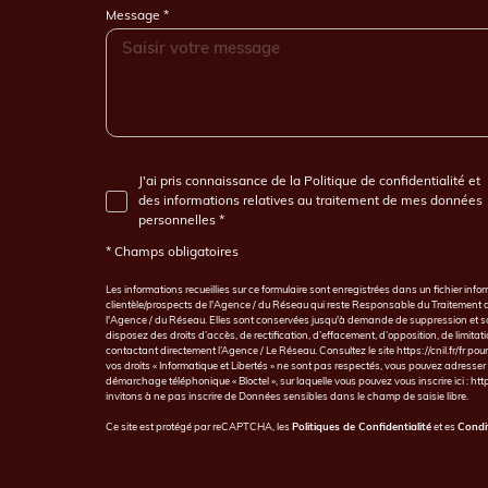
Message *
J'ai pris connaissance de la Politique de confidentialité et
des informations relatives au traitement de mes données
personnelles *
* Champs obligatoires
Les informations recueillies sur ce formulaire sont enregistrées dans un fichier in
clientèle/prospects de l'Agence / du Réseau qui reste Responsable du Traitement de
l'Agence / du Réseau. Elles sont conservées jusqu'à demande de suppression et sont
disposez des droits d’accès, de rectification, d’effacement, d’opposition, de limit
contactant directement l’Agence / Le Réseau. Consultez le site
https://cnil.fr/fr
pour 
vos droits « Informatique et Libertés » ne sont pas respectés, vous pouvez adresser
démarchage téléphonique « Bloctel », sur laquelle vous pouvez vous inscrire ici :
htt
invitons à ne pas inscrire de Données sensibles dans le champ de saisie libre.
Ce site est protégé par reCAPTCHA, les
Politiques de Confidentialité
et es
Condit