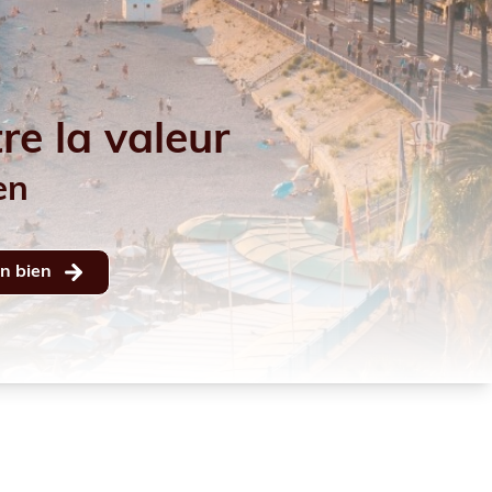
tre la valeur
en
on bien