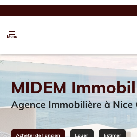
Menu
Accueil
Vente
MIDEM
Immobil
Location
Agence Immobilière à Nice
Gestion
Estimation
Alerte
Acheter
de l'ancien
Louer
Estimer