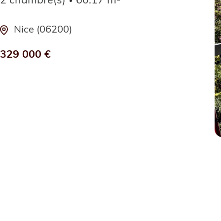
2 chambre(s)
60.17 m²
Nice (06200)
329 000 €