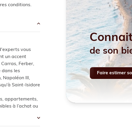
es conditions.
connai
de son bi
d'experts vous
nt un accent
 Carras, Ferber,
 dans les
Faire estimer s
 Napoléon III,
squ'à Saint-Isidore
s, appartements,
nibles à l’achat ou