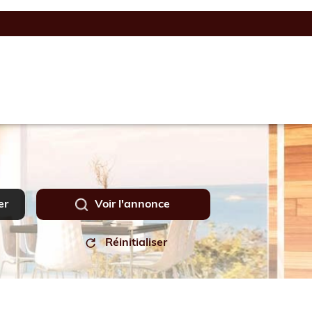
er
Voir l'annonce
Réinitialiser