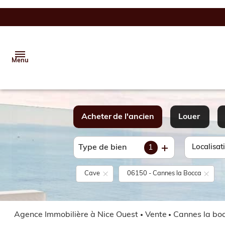
Menu
Accueil
Acheter
de l'ancien
Louer
Vente
Type de bien
1
Localisat
De l'ancien
à l'année
Location
Cave
06150 - Cannes la Bocca
Gestion
Estimation
Agence Immobilière à Nice Ouest
Vente
Cannes la bo
Alerte