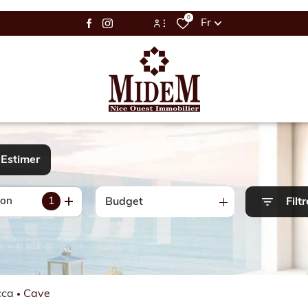
0
Fr
Espace Bailleur / Locataire
Espace Propriétaire
Estimer
1
ion
Budget
Filtr
cca
Cave